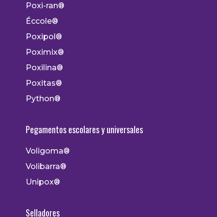
Poxi-ran®
Éccole®
Poxipol®
Poximix®
Poxilina®
Poxitas®
Python®
Pegamentos escolares y universales
Voligoma®
Volibarra®
Unipox®
Selladores