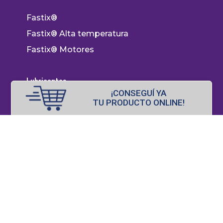
Fastix®
Fastix® Alta temperatura
Fastix® Motores
Lubricantes
¡CONSEGUÍ YA
TU PRODUCTO ONLINE!
WD-40®
Tienda oficial
Poxipol® Store
El Pulpito®
. Todos los derechos reservados.
Aviso Legal.